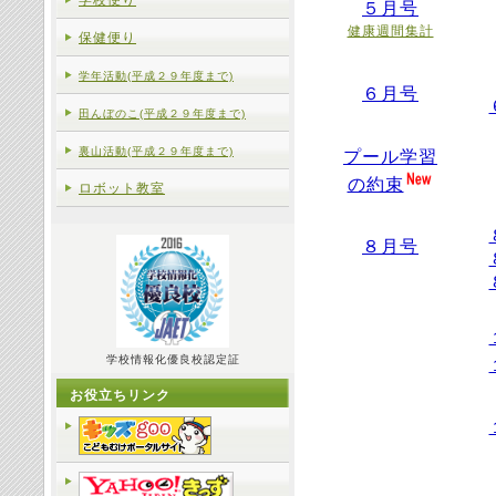
学校便り
５月号
健康週間集計
保健便り
学年活動(平成２９年度まで)
６月号
田んぼのこ(平成２９年度まで)
裏山活動(平成２９年度まで)
プール学習
の約束
ロボット教室
８月号
学校情報化優良校認定証
お役立ちリンク