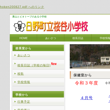
hoken200827.pdf へのリンク
裏山とビオトープのある小学校
HOME
あいさつ
校長日誌
学校情
校長室から
あいさつ
校長日誌（学校の毎日)
校歌
保健室から
学校情報
令和３年度
令
学校から
４月号
行事予定