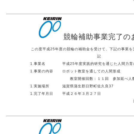
競輪補助事業完了の
この度平成25年度の競輪の補助金を受けて、下記の事業を
記
1.事業名
平成25年度実践的研究を通じた人間力育
1.事業の内容
ロボット教室を通しての人間形成
教室開催回数：１１回 参加延べ人
1.実施場所
滋賀県蒲生郡日野町佐久良37
1.完了年月日
平成２６年３月２７日