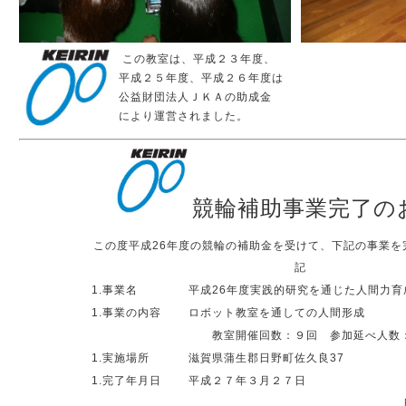
この教室は、平成２３年度、
平成２５年度、平成２６年度は
公益財団法人ＪＫＡの助成金
により運営されました。
競輪補助事業完了の
この度平成26年度の競輪の補助金を受けて、下記の事業を
記
1.事業名
平成26年度実践的研究を通じた人間力育
1.事業の内容
ロボット教室を通しての人間形成
教室開催回数：９回 参加延べ人数
1.実施場所
滋賀県蒲生郡日野町佐久良37
1.完了年月日
平成２７年３月２７日