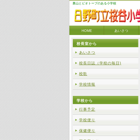
裏山とビオトープのある小学校
HOME
あいさつ
校長室から
あいさつ
校長日誌（学校の毎日)
校歌
学校情報
学校から
行事予定
学校便り
保健便り