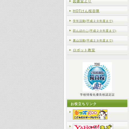
図書室より
HOTけん桜谷隊
学年活動(平成２９年度まで)
田んぼのこ(平成２９年度まで)
裏山活動(平成２９年度まで)
ロボット教室
学校情報化優良校認定証
お役立ちリンク