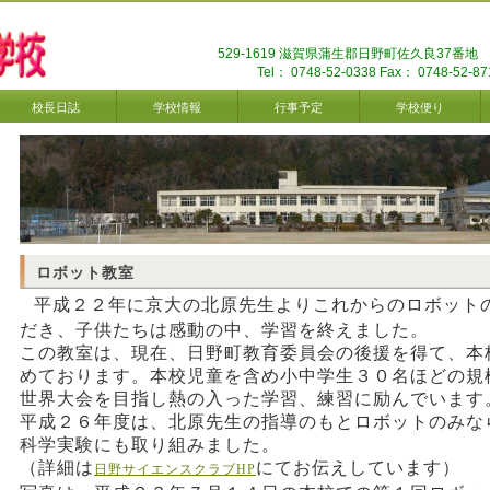
529-1619 滋賀県蒲生郡日野町佐久良37番地
Tel： 0748-52-0338 Fax： 0748-52-87
校長日誌
学校情報
行事予定
学校便り
ロボット教室
平成２２年に京大の北原先生よりこれからのロボット
だき、子供たちは感動の中、学習を終えました。
この教室は、現在、日野町教育委員会の後援を得て、本
めております。本校児童を含め小中学生３０名ほどの規
世界大会を目指し熱の入った学習、練習に励んでいます
平成２６年度は、北原先生の指導のもとロボットのみな
科学実験にも取り組みました。
（詳細は
にてお伝えしています）
日野サイエンスクラブHP