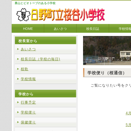
裏山とビオトープのある小学校
HOME
あいさつ
校長日誌
学校情
校長室から
あいさつ
校長日誌（学校の毎日)
校歌
学校便り（桜通信）
学校情報
ご覧になりたい号をクリ
学校から
行事予定
学校便り
4
保健便り
5