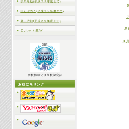
学年活動(平成２９年度まで)
田んぼのこ(平成２９年度まで)
裏山活動(平成２９年度まで)
夏
ロボット教室
８
学校情報化優良校認定証
お役立ちリンク