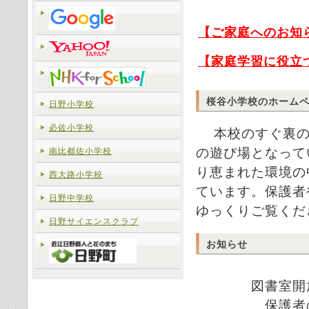
【ご家庭へのお知
【家庭学習に役立
桜谷小学校のホーム
日野小学校
必佐小学校
本校のすぐ裏の
の遊び場となって
南比都佐小学校
り恵まれた環境の
西大路小学校
ています。保護者
日野中学校
ゆっくりご覧くだ
日野サイエンスクラブ
お知らせ
図書室開放
保護者