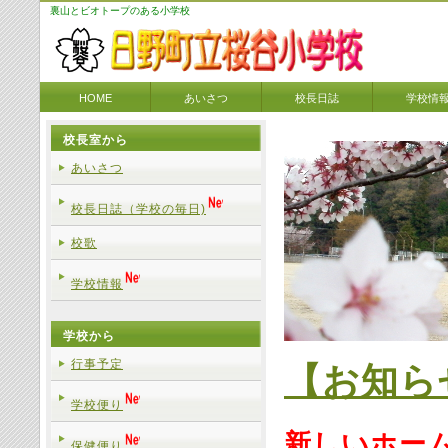
裏山とビオトープのある小学校
HOME
あいさつ
校長日誌
学校情
校長室から
>
あいさつ
校長日誌（学校の毎日)
校歌
学校情報
学校から
行事予定
【お知ら
学校便り
新しいホー
保健便り