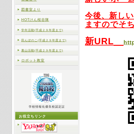
図書室より
今後、新し
HOTけん桜谷隊
ますのでそ
学年活動(平成２９年度まで)
新URL
田んぼのこ(平成２９年度まで)
htt
裏山活動(平成２９年度まで)
ロボット教室
学校情報化優良校認定証
お役立ちリンク