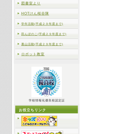
図書室より
HOTけん桜谷隊
学年活動(平成２９年度まで)
田んぼのこ(平成２９年度まで)
裏山活動(平成２９年度まで)
ロボット教室
学校情報化優良校認定証
お役立ちリンク