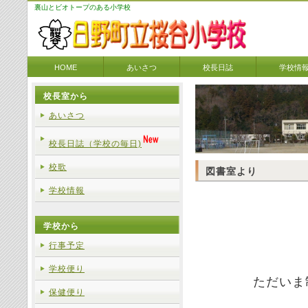
裏山とビオトープのある小学校
HOME
あいさつ
校長日誌
学校情
校長室から
あいさつ
校長日誌（学校の毎日)
校歌
図書室より
学校情報
学校から
行事予定
学校便り
ただいま
保健便り