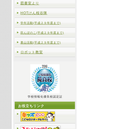
図書室より
HOTけん桜谷隊
学年活動(平成２９年度まで)
田んぼのこ(平成２９年度まで)
裏山活動(平成２９年度まで)
ロボット教室
学校情報化優良校認定証
お役立ちリンク