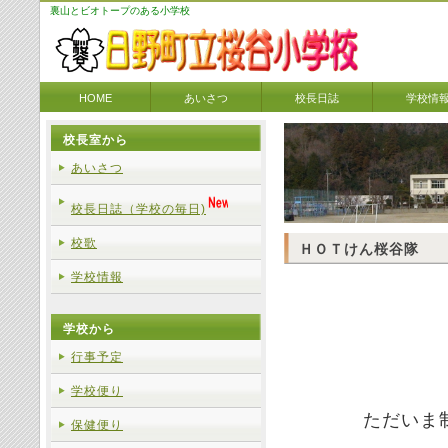
裏山とビオトープのある小学校
HOME
あいさつ
校長日誌
学校情
校長室から
あいさつ
校長日誌（学校の毎日)
校歌
ＨＯＴけん桜谷隊
学校情報
学校から
行事予定
学校便り
ただいま
保健便り