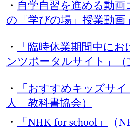
・
自学自習を進める動画
の『学びの場」授業動画
・
「臨時休業期間中にお
ンツポータルサイト」（
・
「おすすめキッズサイ
人 教科書協会）
・
「NHK for school
」
（
N