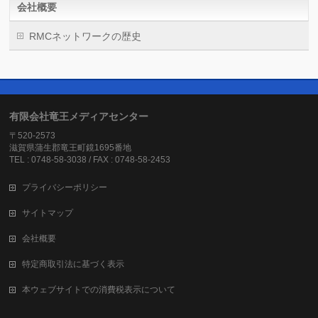
会社概要
RMCネットワークの歴史
有限会社竜王メディアセンター
〒520-2573
滋賀県蒲生郡竜王町鏡1695番地
TEL : 0748-58-3038 / FAX : 0748-58-2453
プライバシーポリシー
サイトマップ
会社概要
特定商取引法に基づく表示
本ウェブサイトでの消費税表示について