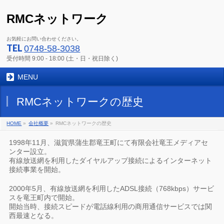
RMCネットワーク
お気軽にお問い合わせください。
TEL
0748-58-3038
受付時間 9:00 - 18:00 (土・日・祝日除く)
MENU
RMCネットワークの歴史
HOME
»
会社概要
»
RMCネットワークの歴史
1998年11月、滋賀県蒲生郡竜王町にて有限会社竜王メディアセ
ンター設立。
有線放送網を利用したダイヤルアップ接続によるインターネット
接続事業を開始。
2000年5月、有線放送網を利用したADSL接続（768kbps）サービ
スを竜王町内で開始。
開始当時、接続スピードが電話線利用の商用通信サービスでは関
西最速となる。