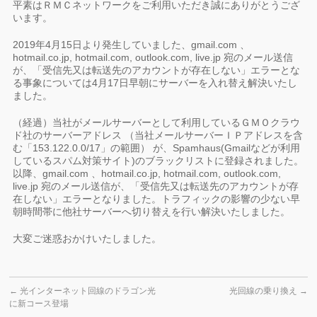
平素はＲＭＣネットワークをご利用いただき誠にありがとうござ
います。
2019年4月15日より発生していました、gmail.com 、
hotmail.co.jp, hotmail.com, outlook.com, live.jp 宛のメール送信
が、「受信先又は転送先のアカウントが存在しない」エラーとな
る事象については4月17日早朝にサーバーを入れ替え解決いたし
ました。
（経過）当社がメールサーバーとして利用しているＧＭＯクラウ
ド社のサーバーアドレス （当社メールサーバーＩＰアドレスを含
む「153.122.0.0/17」の範囲） が、Spamhaus(Gmailなどが利用
しているスパム対策サイト)のブラックリストに登録されました。
以降、gmail.com 、hotmail.co.jp, hotmail.com, outlook.com,
live.jp 宛のメール送信が、「受信先又は転送先のアカウントが存
在しない」エラーとなりました。トラフィックの影響の少ない早
朝時間帯に他社サーバーへ切り替えを行い解決いたしました。
大変ご迷惑おかけいたしました。
←
光インターネット回線のドラゴン光
光回線の乗り換え
→
に新コース登場