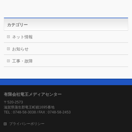
カテゴリー
ネット情報
お知らせ
工事・故障
有限会社竜王メディアセンター
〒520-2573
滋賀県蒲生郡竜王町鏡1695番地
TEL : 0748-58-3038 / FAX : 0748-58-2453
プライバシーポリシー