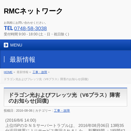
RMCネットワーク
お気軽にお問い合わせください。
TEL
0748-58-3038
受付時間 9:00 - 18:00 (土・日・祝日除く)
MENU
最新情報
HOME
»
最新情報 »
工事・故障
»
ドラゴン光およびフレッツ光（V6プラス）障害のお知らせ(回復)
ドラゴン光およびフレッツ光（V6プラス）障害
のお知らせ(回復)
投稿日 : 2016-08-06 | カテゴリー :
工事・故障
(2016/8/6 14:00)
上位ISPのＤＮＳサーバートラブルは、 2016年08月06日 13時35
分迂回措置によりサービス復旧されました。 影響時間 ：1時間42