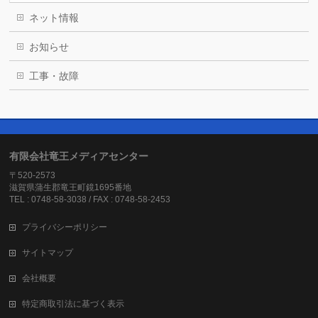
ネット情報
お知らせ
工事・故障
有限会社竜王メディアセンター
〒520-2573
滋賀県蒲生郡竜王町鏡1695番地
TEL : 0748-58-3038 / FAX : 0748-58-2453
プライバシーポリシー
サイトマップ
会社概要
特定商取引法に基づく表示