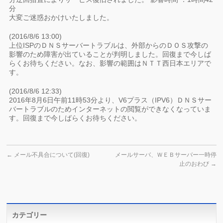
分
大変ご迷惑おかけいたしました。
(2016/8/6 13:00)
上位ISPのＤＮＳサーバートラブルは、外部からのＤＯＳ攻撃の
影響のため障害が出ていることが判明しました。回復まで今しば
らくお待ちください。なお、影響の範囲はＮＴＴ西日本エリアで
す。
(2016/8/6 12:33)
2016年8月6日午前11時53分より、V6プラス（IPV6）ＤＮＳサー
バートラブルのためインターネットの閲覧ができなくなっていま
す。回復まで今しばらくお待ちください。
←
メール不具合について(回復)
メールサーバ、ＷＥＢサーバー一時停
止のおわび
→
カテゴリー