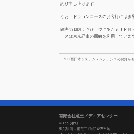
詫び申し上げます。
なお、ドラゴンコースのお客様には影響
障害の原因：回線上位にあたるＪＰＮ
ースは東京経由の回線を利用していま
←
NTT西日本システムメンテナンスのお知ら
有限会社竜王メディアセンター
〒520-2573
滋賀県蒲生郡竜王町鏡1695番地