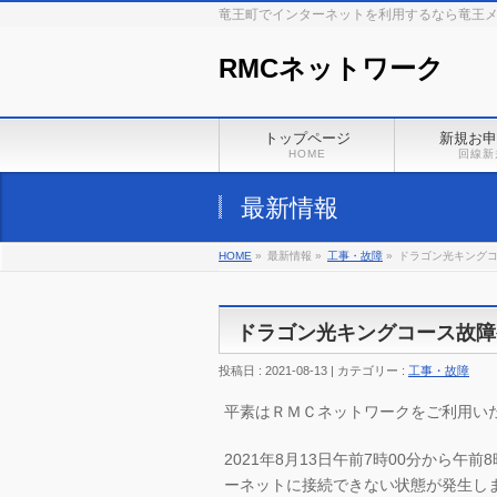
竜王町でインターネットを利用するなら竜王
RMCネットワーク
トップページ
新規お申
HOME
回線新
最新情報
HOME
»
最新情報 »
工事・故障
»
ドラゴン光キング
ドラゴン光キングコース故障
投稿日 : 2021-08-13 | カテゴリー :
工事・故障
平素はＲＭＣネットワークをご利用い
2021年8月13日午前7時00分から
ーネットに接続できない状態が発生し