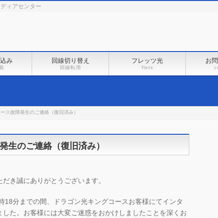
メディアセンター
込み
回線切り替え
フレッツ光
お問
規
回線転用
flets
c
コース故障発生のご連絡（復旧済み）
発生のご連絡（復旧済み）
ただき誠にありがとうございます。
午前8時18分までの間、ドラゴン光キングコースお客様にてインタ
ました。お客様には大変ご迷惑をおかけしましたことを深くお