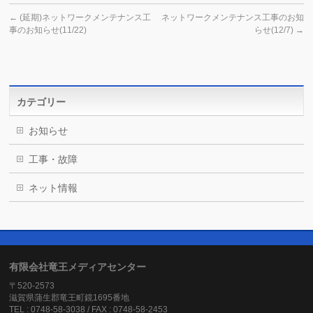
←
(延期)ネットワークメンテナンス工
ネットワークメンテナンス工事のお知
事のお知らせ(11/22)
らせ(12/7)
→
カテゴリー
お知らせ
工事・故障
ネット情報
有限会社竜王メディアセンター
〒520-2573
滋賀県蒲生郡竜王町鏡1695番地
TEL : 0748-58-3038 / FAX : 0748-58-2453