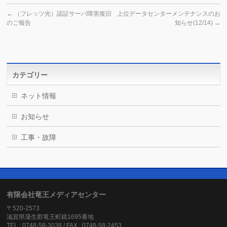
←
（フレッツ光）認証サーバ障害復旧
上位データセンターメンテナンスのお
のご報告
知らせ(12/14)
→
カテゴリー
ネット情報
お知らせ
工事・故障
有限会社竜王メディアセンター
〒520-2573
滋賀県蒲生郡竜王町鏡1695番地
TEL : 0748-58-3038 / FAX : 0748-58-2453