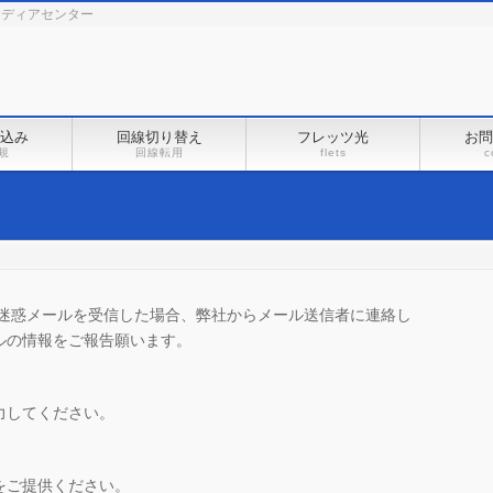
メディアセンター
込み
回線切り替え
フレッツ光
お問
規
回線転用
flets
c
た迷惑メールを受信した場合、弊社からメール送信者に連絡し
ルの情報をご報告願います。
力してください。
をご提供ください。