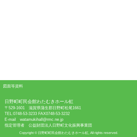
図面等資料
日野町町民会館わたむきホール虹
〒529-1601 滋賀県蒲生郡日野町松尾1661
TEL:0748-53-3233 FAX0748-53-3232
E-mail watamukihall@rmc.ne.jp
指定管理者 公益財団法人日野町文化振興事業団
Copyright © 日野町町民会館わたむきホール虹, All rights reserved.