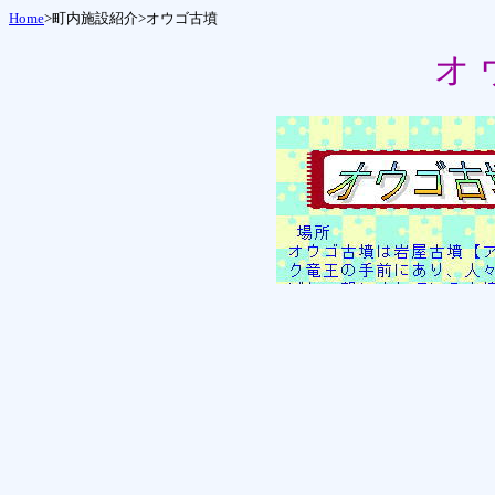
Home
>町内施設紹介>
オウゴ古墳
オ 