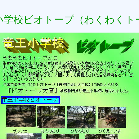
小学校ビオトープ（わくわくト