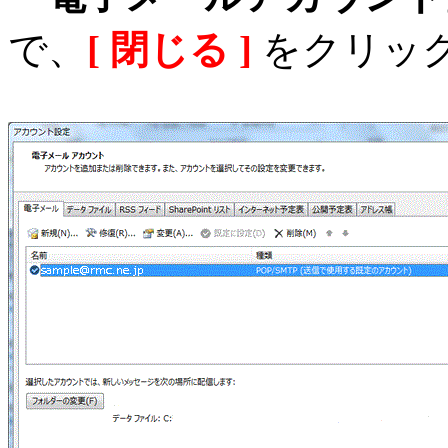
で、
[ 閉じる ]
をクリッ